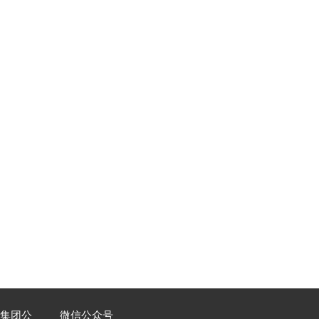
）集团公
微信公众号