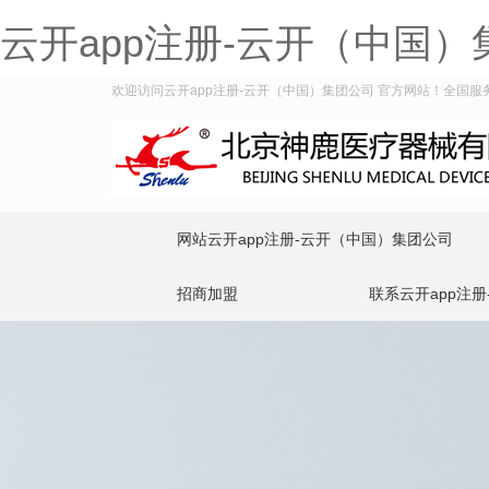
云开app注册-云开（中国）
欢迎访问云开app注册-云开（中国）集团公司 官方网站！全国服务热线
网站云开app注册-云开（中国）集团公司
招商加盟
联系云开app注