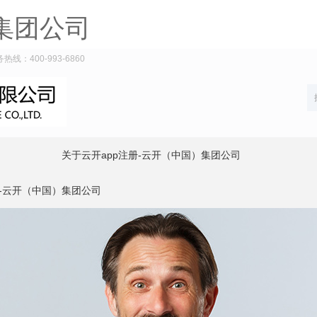
集团公司
：400-993-6860
关于云开app注册-云开（中国）集团公司
册-云开（中国）集团公司