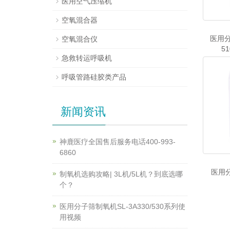
医用空气压缩机
空氧混合器
医用分
空氧混合仪
51
急救转运呼吸机
呼吸管路硅胶类产品
新闻资讯
神鹿医疗全国售后服务电话400-993-
6860
医用分
制氧机选购攻略| 3L机/5L机？到底选哪
个？
医用分子筛制氧机SL-3A330/530系列使
用视频