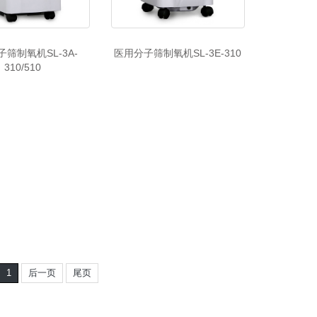
筛制氧机SL-3A-
医用分子筛制氧机SL-3E-310
310/510
1
后一页
尾页