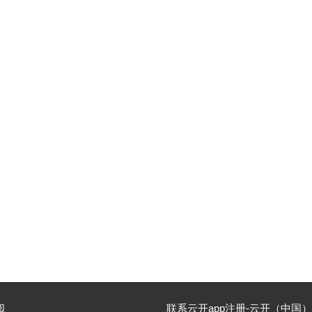
阅
联系云开app注册-云开（中国