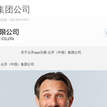
集团公司
：400-993-6860
关于云开app注册-云开（中国）集团公司
册-云开（中国）集团公司