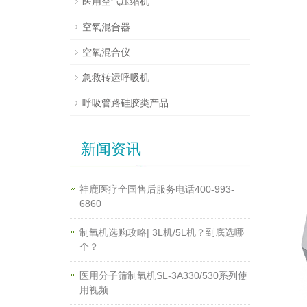
医用空气压缩机
空氧混合器
空氧混合仪
急救转运呼吸机
呼吸管路硅胶类产品
新闻资讯
神鹿医疗全国售后服务电话400-993-
6860
制氧机选购攻略| 3L机/5L机？到底选哪
个？
医用分子筛制氧机SL-3A330/530系列使
用视频