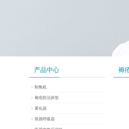
产品中心
褥
制氧机
褥疮防治床垫
雾化器
简易呼吸器