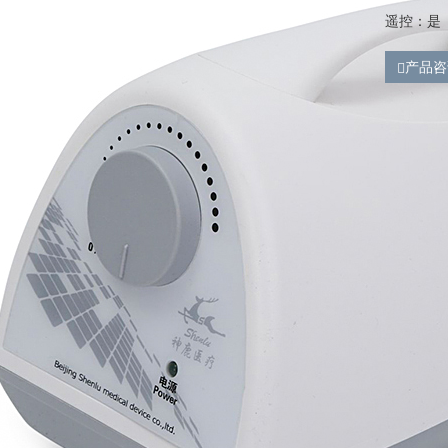
遥控：是
产品咨