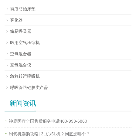
褥疮防治床垫
雾化器
简易呼吸器
医用空气压缩机
空氧混合器
空氧混合仪
急救转运呼吸机
呼吸管路硅胶类产品
新闻资讯
神鹿医疗全国售后服务电话400-993-6860
制氧机选购攻略| 3L机/5L机？到底选哪个？