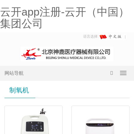
云开app注册-云开（中国）
集团公司
语言选择:
网站导航
Toggl
navig
制氧机