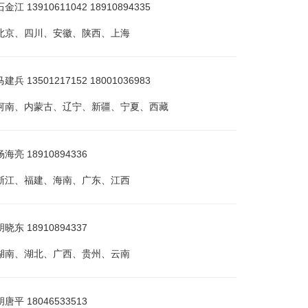
 13910611042 18910894335
北京、四川、安徽、陕西、上海
 13501217152 18001036983
河南、内蒙古、辽宁、新疆、宁夏、西藏
亮 18910894336
浙江、福建、海南、广东、江西
东 18910894337
湖南、湖北、广西、贵州、云南
平 18046533513