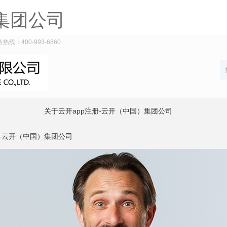
集团公司
：400-993-6860
关于云开app注册-云开（中国）集团公司
册-云开（中国）集团公司