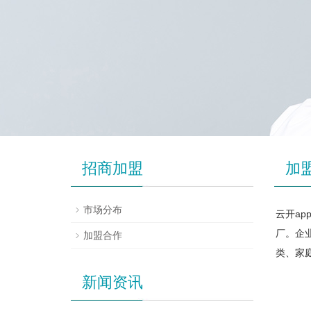
招商加盟
加
市场分布
云开ap
厂。企
加盟合作
类、家
新闻资讯