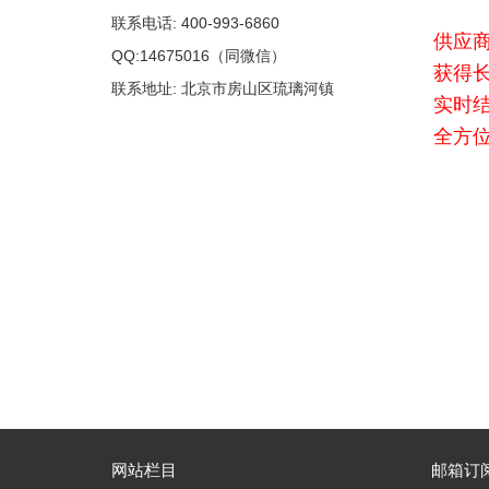
联系电话: 400-993-6860
供应
QQ:14675016（同微信）
获得
联系地址: 北京市房山区琉璃河镇
实时
全方
网站栏目
邮箱订