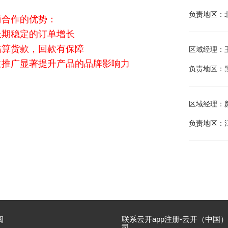
负责地区：
商合作的优势：
长期稳定的订单增长
结算货款，回款有保障
区域经理：王江
位推广显著提升产品的品牌影响力
负责地区：
区域经理：颜庭
负责地区：
阅
联系云开app注册-云开（中国
司